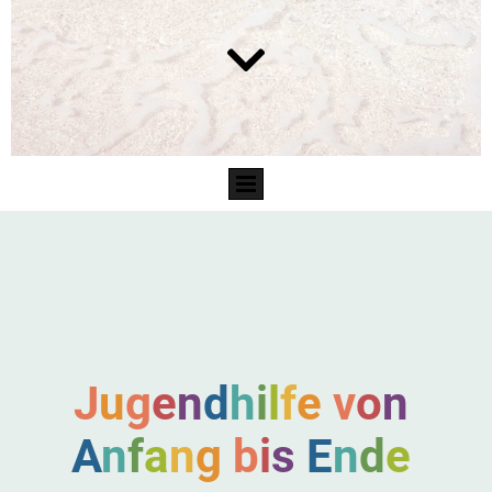
J
u
g
e
n
d
h
i
l
f
e
v
o
n
A
n
f
a
n
g
b
i
s
E
n
d
e