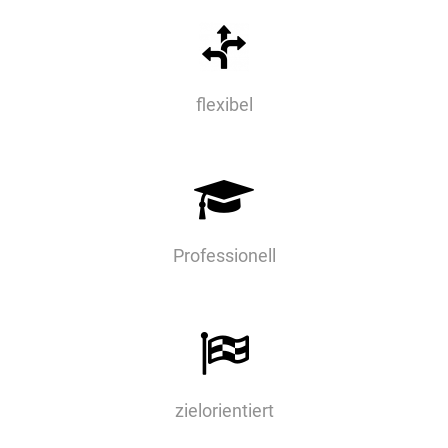
flexibel

Professionell

zielorientiert